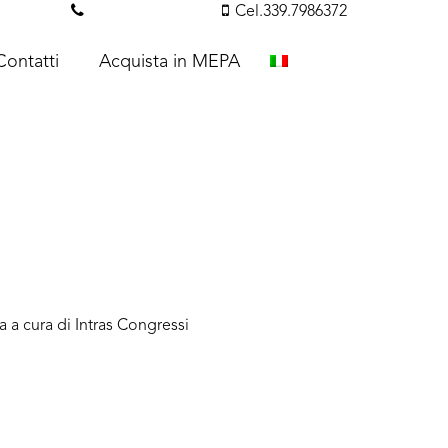
essi.com
Tel. 351.3142238
Cel.339.7986372
Contatti
Acquista in MEPA
 a cura di Intras Congressi