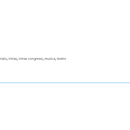
riato
,
intras
,
intras congressi
,
musica
,
teatro