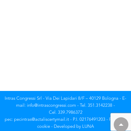
Intras Congressi Srl - Via Dei Lapidari 8/F – 40129 Bologna - E-
mail: info@intrascongressi.com - Tel. 351.3142238 -
Cel. 339.7986372
pec: pecintras@actaliscertymail.it - P.I. 02176491203 -
Privacy e
cookie
- Developed by
LUNA