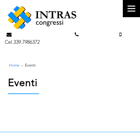
info@intrascongressi.com
Tel. 351.3142238
Cel.339.7986372
Home
›
Eventi
Eventi