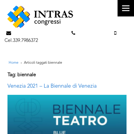
info@intrascongressi.com
Tel. 351.3142238
Cel.339.7986372
Home
›
Articoli taggati biennale
Tag: biennale
Venezia 2021 – La Biennale di Venezia