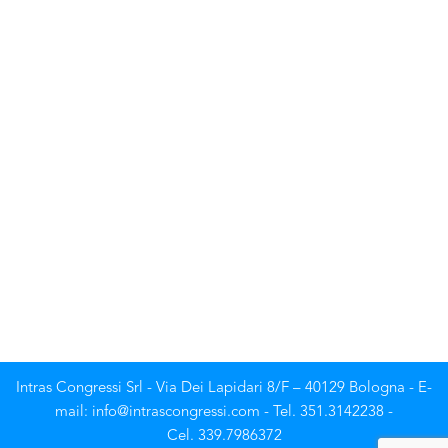
Intras Congressi Srl - Via Dei Lapidari 8/F – 40129 Bologna - E-
mail: info@intrascongressi.com - Tel. 351.3142238 -
Cel. 339.7986372