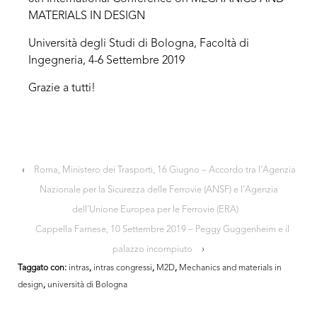
MATERIALS IN DESIGN
Università degli Studi di Bologna, Facoltà di
Ingegneria, 4-6 Settembre 2019
Grazie a tutti!
‹
Roma, Ministero dei Trasporti, 16 Giugno – Accordo tra l’Agenzia
Nazionale per la Sicurezza delle Ferrovie (ANSF) e l’Agenzia
dell’Unione Europea per le Ferrovie (ERA)
Cappella Farnese, 10 Settembre 2019 – Peggy Guggenheim e il
palazzo incompiuto
›
Taggato con:
intras
,
intras congressi
,
M2D
,
Mechanics and materials in
design
,
università di Bologna