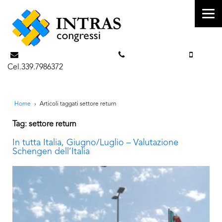
info@intrascongressi.com
Tel. 351.3142238
Cel.339.7986372
Home
›
Articoli taggati settore return
Tag: settore return
In tutta Italia, Giugno/Luglio – Valutazione
Schengen dell’Italia