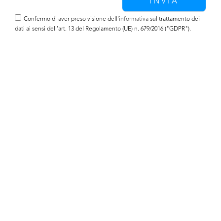
Confermo di aver preso visione dell'
informativa
sul trattamento dei
dati ai sensi dell’art. 13 del Regolamento (UE) n. 679/2016 ("GDPR").