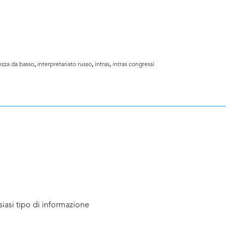
ezza da basso
,
interpretariato russo
,
intras
,
intras congressi
iasi tipo di informazione