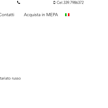
essi.com
Tel. 351.3142238
Cel.339.7986372
Contatti
Acquista in MEPA
tariato russo