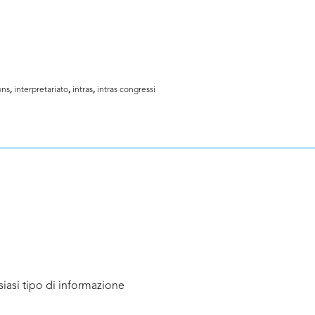
ons
,
interpretariato
,
intras
,
intras congressi
iasi tipo di informazione