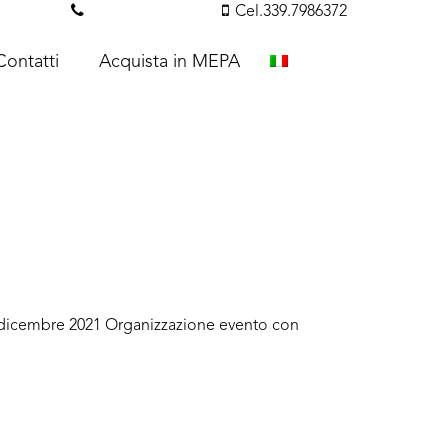
essi.com
Tel. 351.3142238
Cel.339.7986372
Contatti
Acquista in MEPA
 7 dicembre 2021 Organizzazione evento con