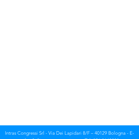
Intras Congressi Srl - Via Dei Lapidari 8/F – 40129 Bologna - E-