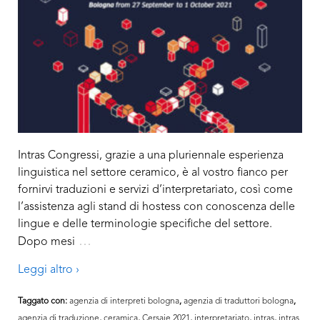
Intras Congressi, grazie a una pluriennale esperienza
linguistica nel settore ceramico, è al vostro fianco per
fornirvi traduzioni e servizi d’interpretariato, così come
l’assistenza agli stand di hostess con conoscenza delle
lingue e delle terminologie specifiche del settore.
…
Dopo mesi
Leggi altro ›
Taggato con:
agenzia di interpreti bologna
,
agenzia di traduttori bologna
,
agenzia di traduzione
,
ceramica
,
Cersaie 2021
,
interpretariato
,
intras
,
intras