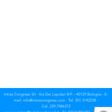
Intras Congressi Srl - Via Dei Lapidari 8/F – 40129 Bologna - E-
mail: info@intrascongressi.com - Tel. 351.3142238 -
Cel. 339.7986372