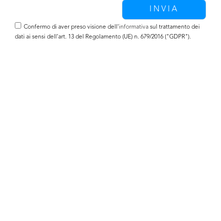
Confermo di aver preso visione dell'
informativa
sul trattamento dei
dati ai sensi dell’art. 13 del Regolamento (UE) n. 679/2016 ("GDPR").