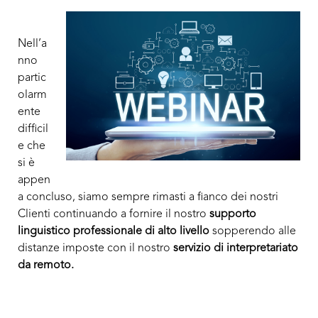
Nell’a
nno
partic
olarm
ente
difficil
e che
si è
appen
a concluso, siamo sempre rimasti a fianco dei nostri
Clienti continuando a fornire il nostro
supporto
linguistico professionale di alto livello
sopperendo alle
distanze imposte con il nostro
servizio di interpretariato
da remoto.