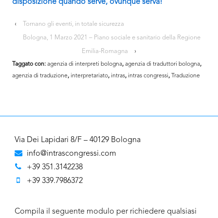
disposizione quando serve, ovunque serva!
‹
Tornano gli eventi, in totale sicurezza
Bologna, 1 Marzo 2021 – Piano sociale e sanitario della Regione
Emilia-Romagna
›
Taggato con:
agenzia di interpreti bologna
,
agenzia di traduttori bologna
,
agenzia di traduzione
,
interpretariato
,
intras
,
intras congressi
,
Traduzione
Via Dei Lapidari 8/F – 40129 Bologna
info@intrascongressi.com
+39 351.3142238
+39 339.7986372
Compila il seguente modulo per richiedere qualsiasi