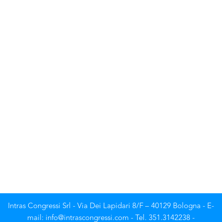
Intras Congressi Srl - Via Dei Lapidari 8/F – 40129 Bologna - E-
mail: info@intrascongressi.com - Tel. 351.3142238 -