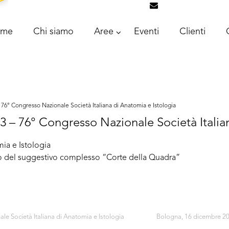
info@intrascongr
ome
Chi siamo
Aree
Eventi
Clienti
76° Congresso Nazionale Società Italiana di Anatomia e Istologia
 – 76° Congresso Nazionale Società Italia
ia e Istologia
erno del suggestivo complesso “Corte della Quadra”
e Società Italiana di Anatomia e Istologia
Bologna, 16 dicembre 202