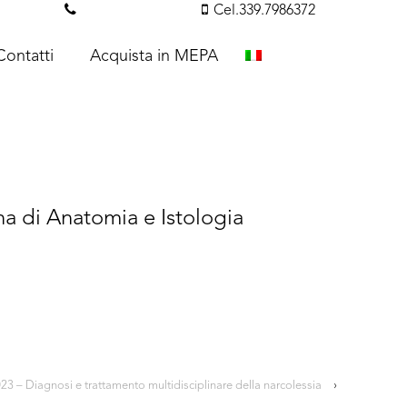
essi.com
Tel. 351.3142238
Cel.339.7986372
Contatti
Acquista in MEPA
na di Anatomia e Istologia
3 – Diagnosi e trattamento multidisciplinare della narcolessia
›