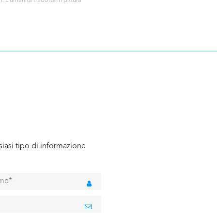
 L’umanità tradotta in pittura”
iasi tipo di informazione