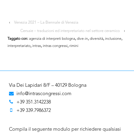
‹
Venezia 2021 – La Biennale di Venezia
Cersaie – traduzioni ed interpretariato nel settore ceramico
›
Taggato con:
agenzia di interpreti bologna
,
dive-in
,
diversità
,
inclusione
,
interpretariato
,
intras
,
intras congressi
,
rimini
Via Dei Lapidari 8/F – 40129 Bologna
info@intrascongressi.com
+39 351.3142238
+39 339.7986372
Compila il seguente modulo per richiedere qualsiasi