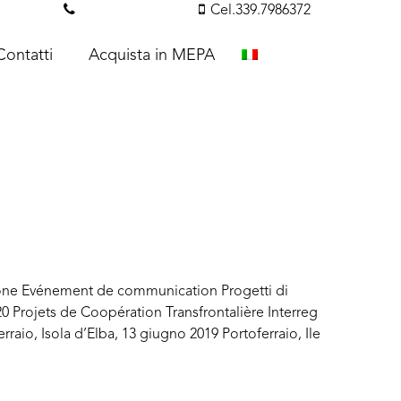
essi.com
Tel. 351.3142238
Cel.339.7986372
Contatti
Acquista in MEPA
ne Evénement de communication Progetti di
20 Projets de Coopération Transfrontalière Interreg
io, Isola d’Elba, 13 giugno 2019 Portoferraio, Ile