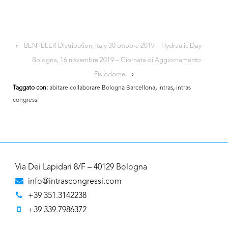
‹
BENTELER Distribution, Italy 30 ottobre 2019 – Hydraulic Day
Bologna, 16 novembre 2019 – Giornata di Aggiornamento
Fisiodome
›
Taggato con:
abitare collaborare Bologna Barcellona
,
intras
,
intras
congressi
Via Dei Lapidari 8/F – 40129 Bologna
info@intrascongressi.com
+39 351.3142238
+39 339.7986372