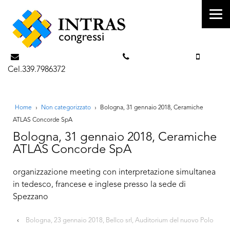
info@intrascongressi.com
Tel. 351.3142238
Cel.339.7986372
Home
›
Non categorizzato
›
Bologna, 31 gennaio 2018, Ceramiche
ATLAS Concorde SpA
Bologna, 31 gennaio 2018, Ceramiche
ATLAS Concorde SpA
organizzazione meeting con interpretazione simultanea
in tedesco, francese e inglese presso la sede di
Spezzano
‹
Bologna, 23 gennaio 2018, Bellco srl, Auditorium del nuovo Polo