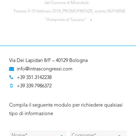
del Comune di Mirandola
Firenze, 9-10 febbraio 2018, PROMOFIRENZE, evento BUY-WINE
“Anteprime di Toscana”
›
Via Dei Lapidari 8/F – 40129 Bologna
info@intrascongressi.com
+39 351.3142238
+39 339.7986372
Compila il seguente modulo per richiedere qualsiasi
tipo di informazione