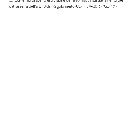
Confermo di aver preso visione dell'
informativa
sul trattamento dei
dati ai sensi dell’art. 13 del Regolamento (UE) n. 679/2016 ("GDPR").