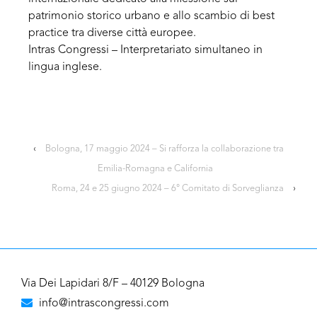
patrimonio storico urbano e allo scambio di best
practice tra diverse città europee.
Intras Congressi – Interpretariato simultaneo in
lingua inglese.
‹
Bologna, 17 maggio 2024 – Si rafforza la collaborazione tra
Emilia-Romagna e California
Roma, 24 e 25 giugno 2024 – 6° Comitato di Sorveglianza
›
Via Dei Lapidari 8/F – 40129 Bologna
info@intrascongressi.com