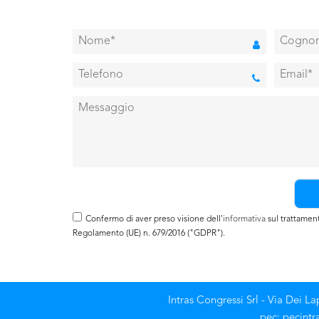
Confermo di aver preso visione dell'
informativa
sul trattamento
Regolamento (UE) n. 679/2016 ("GDPR").
Intras Congressi Srl - Via Dei L
pec: pecintr