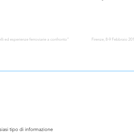
lli ed esperienze ferroviarie a confronto”
Firenze, 8-9 Febbraio 20
iasi tipo di informazione