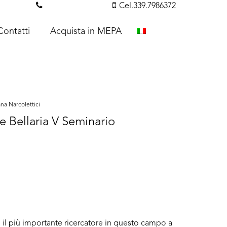
essi.com
Tel. 351.3142238
Cel.339.7986372
Contatti
Acquista in MEPA
na Narcolettici
e Bellaria V Seminario
 il più importante ricercatore in questo campo a