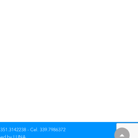
l. 351.3142238 - Cel. 339.7986372
ped by
LUNA