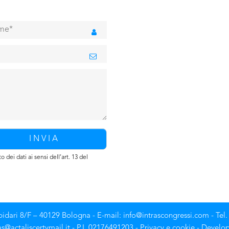
 dei dati ai sensi dell’art. 13 del
apidari 8/F – 40129 Bologna - E-mail: info@intrascongressi.com - Te
as@actaliscertymail.it - P.I. 02176491203 -
Privacy e cookie
- Develo