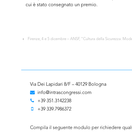
cui è stato consegnato un premio.
‹
Firenze, 4 e 5 dicembre – ANSF, “Cultura della Sicurezza. Mode
Via Dei Lapidari 8/F – 40129 Bologna
info@intrascongressi.com
+39 351.3142238
+39 339.7986372
Compila il seguente modulo per richiedere quals